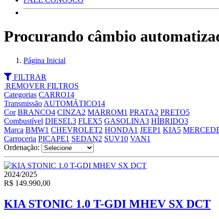
Procurando câmbio automatiza
Página Inicial
FILTRAR
REMOVER FILTROS
Categorias
CARRO
14
Transmissão
AUTOMÁTICO
14
Cor
BRANCO
4
CINZA
2
MARROM
1
PRATA
2
PRETO
5
Combustível
DIESEL
3
FLEX
5
GASOLINA
3
HÍBRIDO
3
Marca
BMW
1
CHEVROLET
2
HONDA
1
JEEP
1
KIA
5
MERCEDE
Carroceria
PICAPE
1
SEDAN
2
SUV
10
VAN
1
Ordenação:
2024/2025
R$ 149.990,00
KIA STONIC 1.0 T-GDI MHEV SX DCT