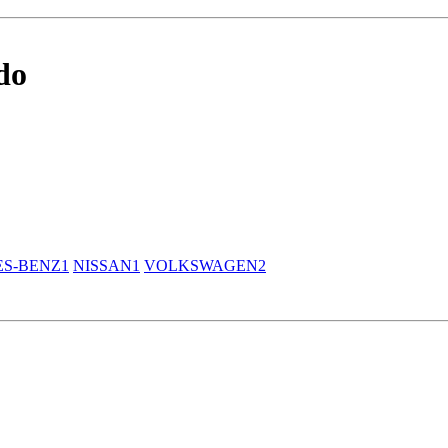
do
S-BENZ
1
NISSAN
1
VOLKSWAGEN
2