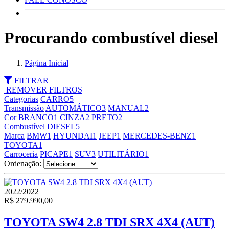
Procurando combustível diesel
Página Inicial
FILTRAR
REMOVER FILTROS
Categorias
CARRO
5
Transmissão
AUTOMÁTICO
3
MANUAL
2
Cor
BRANCO
1
CINZA
2
PRETO
2
Combustível
DIESEL
5
Marca
BMW
1
HYUNDAI
1
JEEP
1
MERCEDES-BENZ
1
TOYOTA
1
Carroceria
PICAPE
1
SUV
3
UTILITÁRIO
1
Ordenação:
2022/2022
R$ 279.990,00
TOYOTA SW4 2.8 TDI SRX 4X4 (AUT)