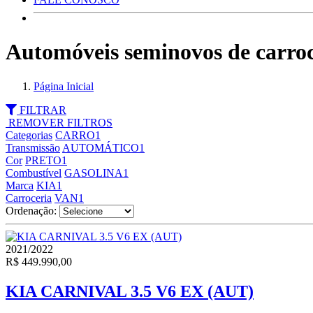
Automóveis seminovos de carroc
Página Inicial
FILTRAR
REMOVER FILTROS
Categorias
CARRO
1
Transmissão
AUTOMÁTICO
1
Cor
PRETO
1
Combustível
GASOLINA
1
Marca
KIA
1
Carroceria
VAN
1
Ordenação:
2021/2022
R$ 449.990,00
KIA CARNIVAL 3.5 V6 EX (AUT)