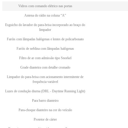
Vidros com comando elétrico nas portas
Antena do rádio na coluna “A”
Esguicho do lavador do para-brisa incorporado ao braço do
limpador
Faróis com lâmpadas halógenas e lentes de policarbonato
Faróis de neblina com lâmpadas halógenas
Filtro de ar com admissão tipo Snorkel
Grade dianteira com detalhe cromado
Limpador do para-brisa com acionamento intermitente de
frequência variável
Luzes de condução diurna (DRL - Daytime Running Light)
Para barro dianteiro
Para-choque dianteiro na cor do veículo
Protetor de cárter