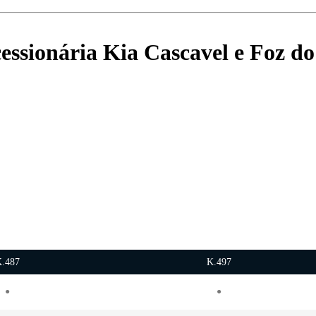
ssionária Kia Cascavel e Foz d
.487
K.497
●
●