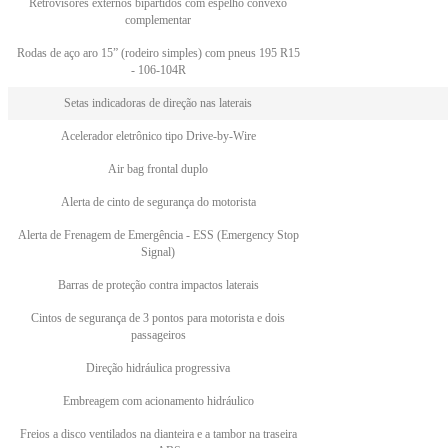
Retrovisores externos bipartidos com espelho convexo
complementar
Rodas de aço aro 15” (rodeiro simples) com pneus 195 R15
- 106-104R
Setas indicadoras de direção nas laterais
Acelerador eletrônico tipo Drive-by-Wire
Air bag frontal duplo
Alerta de cinto de segurança do motorista
Alerta de Frenagem de Emergência - ESS (Emergency Stop
Signal)
Barras de proteção contra impactos laterais
Cintos de segurança de 3 pontos para motorista e dois
passageiros
Direção hidráulica progressiva
Embreagem com acionamento hidráulico
Freios a disco ventilados na dianteira e a tambor na traseira