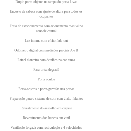
Duplo porta-objetos na tampa do porta-luvas
Encosto de cabeça com ajuste de altura para todos os
ocupantes
Freio de estacionamento com acionamento manual no
console central
Luz interna com efeito fade-out
Odômetro digital com medições parciais A e B
Painel dianteiro com detalhes na cor cinza
Para-brisa degradê
Porta óculos
Porta-objetos e porta-garrafas nas portas
Preparação para o sistema de som com 2 alto-falantes
Revestimento do assoalho em carpete
Revestimento dos bancos em vinil
Ventilação forçada com recirculação e 4 velocidades