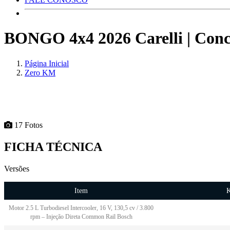
BONGO 4x4 2026 Carelli | Conce
Página Inicial
Zero KM
17 Fotos
FICHA TÉCNICA
Versões
Item
K
Motor 2.5 L Turbodiesel Intercooler, 16 V, 130,5 cv / 3.800
rpm – Injeção Direta Common Rail Bosch