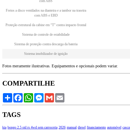
com ABS
Freios a disco ventilados na dianteira e a tambor na traseira
com ABS e EBD
Proteção estrutural da cabine em “T” contra impacto frontal
Sistema de controle de estabilidade
Sistema de proteção contra descarga da bateria
Sistema imobilizador de ignição
Fotos meramente ilustrativas. Equipamentos e opcionais podem variar.
COMPARTILHE
Share
Facebook
WhatsApp
Messenger
Gmail
Email
TAGS
kia
bongo 2.5 std rs 4wd sem carroceria
2026
manual
diesel
financiamento
automóvel
casca